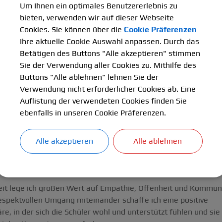
Um Ihnen ein optimales Benutzererlebnis zu
bieten, verwenden wir auf dieser Webseite
Cookies. Sie können über die
Cookie Präferenzen
Ihre aktuelle Cookie Auswahl anpassen. Durch das
Betätigen des Buttons "Alle akzeptieren" stimmen
Sie der Verwendung aller Cookies zu. Mithilfe des
Buttons "Alle ablehnen" lehnen Sie der
Verwendung nicht erforderlicher Cookies ab. Eine
Auflistung der verwendeten Cookies finden Sie
ebenfalls in unseren Cookie Präferenzen.
ung und meine bisherigen Erfahrungen haben mich darauf vorbe
gehen. Durch gezielte Fördermaßnahmen und einen differenziert
Alle akzeptieren
Alle ablehnen
rkennen und weiterzuentwickeln.
eit lege ich großen Wert auf Empathie, Offenheit und Kommun
espektvollen Umgang miteinander schaffe ich eine positive
e, in der sich die Schüler wohl und unterstützt fühlen und sie