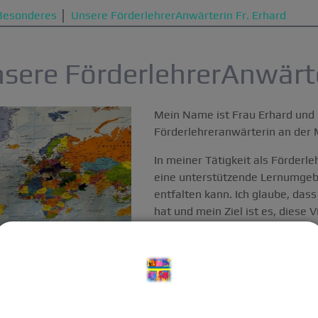
Besonderes
Unsere FörderlehrerAnwärterin Fr. Erhard
sere FörderlehrerAnwärteri
Mein Name ist Frau Erhard und e
Förderlehreranwärterin an der M
In meiner Tätigkeit als Förderl
eine unterstützende Lernumgebun
entfalten kann. Ich glaube, das
hat und mein Ziel ist es, diese 