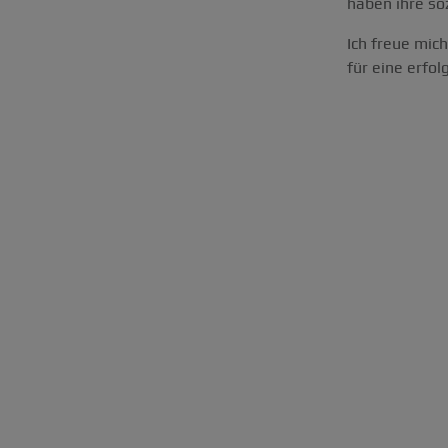
haben ihre s
Ich freue mic
für eine erfo