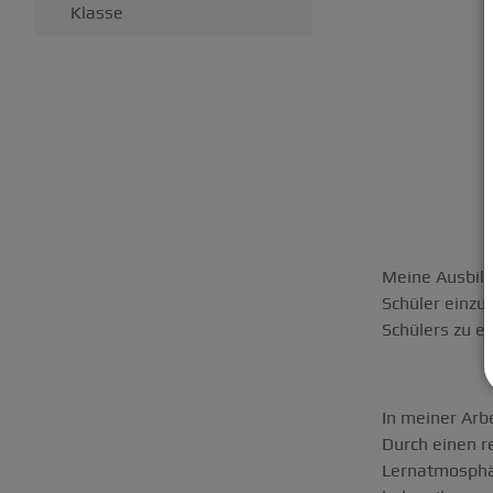
Klasse
Meine Ausbild
Schüler einzu
Schülers zu e
In meiner Arb
Durch einen r
Lernatmosphär