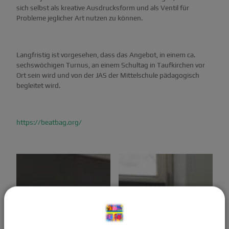
sich selbst als kreative Ausdrucksform und als Ventil für
Probleme jeglicher Art nutzen zu können.
Langfristig ist vorgesehen, dass das Angebot, in einem ca.
sechswöchigen Turnus, an einem Schultag in Taufkirchen vor
Ort sein wird und von der JAS der Mittelschule pädagogisch
begleitet wird.
https://beatbag.org/