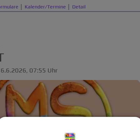
ormulare
Kalender/Termine
Detail
E
T
16.6.2026, 07:55 Uhr