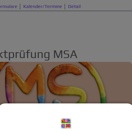
ormulare
Kalender/Termine
Detail
E
ektprüfung MSA