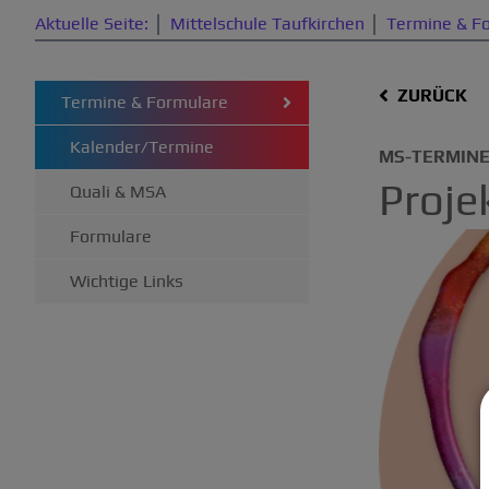
Aktuelle Seite:
Mittelschule Taufkirchen
Termine & F
ZURÜCK
Termine & Formulare
Kalender/Termine
MS-TERMIN
Proj
Quali & MSA
Formulare
Wichtige Links