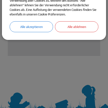
Verwendung aller Cookies zu. Mithilfe des Buttons "Alle
OpenStreetMap wird
ablehnen" lehnen Sie der Verwendung nicht erforderlicher
derzeit nicht angezeigt
Cookies ab. Eine Auflistung der verwendeten Cookies finden Sie
ebenfalls in unseren Cookie Präferenzen.
Bitte aktivieren Sie "OpenStreetMap" in Ihren Cookie
Einstellungen.
Alle akzeptieren
Alle ablehnen
Cookies Anpassen